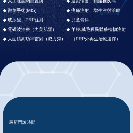
人工膝髖關節置換
運動傷害、頸腰椎疾病
微創手術(MIS)
疼痛注射、增生注射治療
玻尿酸、PRP注射
兒童骨科
電磁波治療（力美肌塑）
羊膜.絨毛膜異體移植物注射
大面積高功率雷射（威力秀）
（PRP外再生治療選擇）
最新門診時間