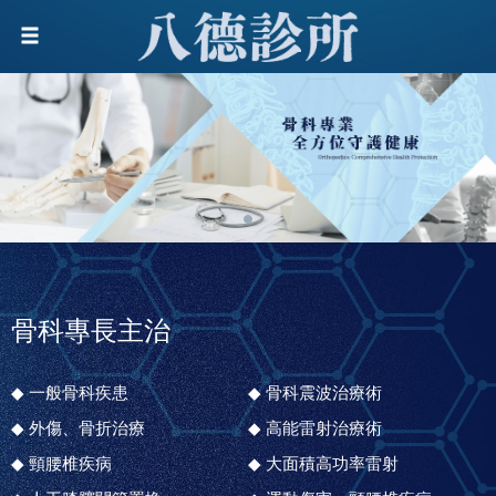
骨科專長主治
一般骨科疾患
骨科震波治療術
外傷、骨折治療
高能雷射治療術
頸腰椎疾病
大面積高功率雷射